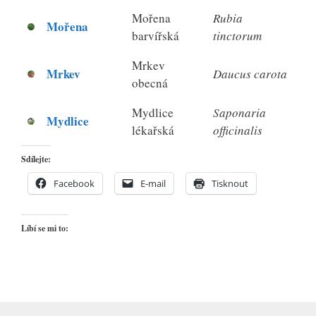
Mořena
Rubia
Mořena
barvířská
tinctorum
Mrkev
Mrkev
Daucus carota
obecná
Mydlice
Saponaria
Mydlice
lékařská
officinalis
Sdílejte:
Facebook
E-mail
Tisknout
Líbí se mi to: