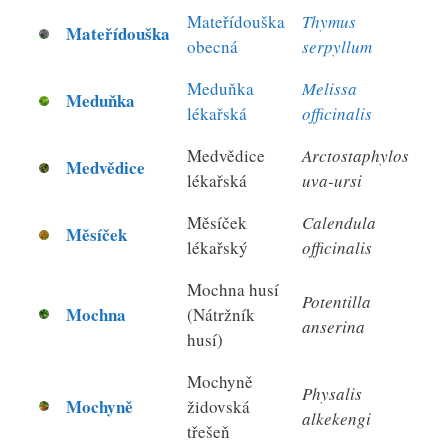
Mateřídouška
Thymus
Mateřídouška
obecná
serpyllum
Meduňka
Melissa
Meduňka
lékařská
officinalis
Medvědice
Arctostaphylos
Medvědice
lékařská
uva-ursi
Měsíček
Calendula
Měsíček
lékařský
officinalis
Mochna husí
Potentilla
Mochna
(Nátržník
anserina
husí)
Mochyně
Physalis
Mochyně
židovská
alkekengi
třešeň