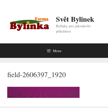
Přeskočit
na
obsah
Svět Bylinek
Bylinky pro jakoukoliv
příležitost
Menu
field-2606397_1920